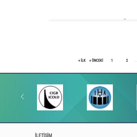
« ILK
« ÖNCEKI
1
2
..
İLETİŞİM