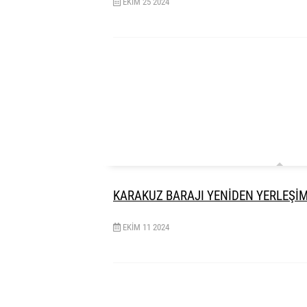
EKIM
25
2024
KARAKUZ BARAJI YENİDEN YERLEŞİM 
EKIM
11
2024