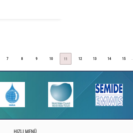
7
8
9
10
12
13
14
15
.
..
11
HIZLI MENÜ