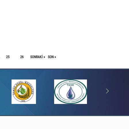
25
26
SONRAKI »
SON »
.