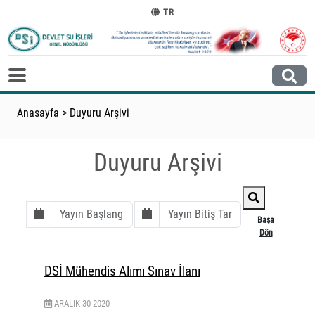
TR
Anasayfa
>
Duyuru Arşivi
Duyuru Arşivi
Başa
Dön
DSİ Mühendis Alımı Sınav İlanı
ARALIK
30
2020