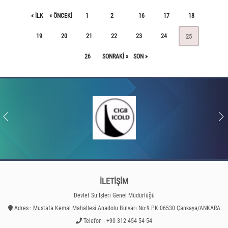
« ILK
« ÖNCEKI
1
2
16
17
18
...
19
20
21
22
23
24
25
26
SONRAKI »
SON »
İLETİŞİM
Devlet Su İşleri Genel Müdürlüğü
Adres : Mustafa Kemal Mahallesi Anadolu Bulvarı No:9 PK:06530 Çankaya/ANKARA
Telefon : +90 312 454 54 54