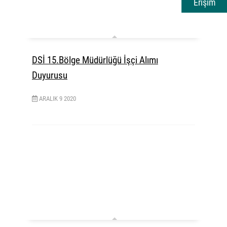
Erişim
DSİ 15.Bölge Müdürlüğü İşçi Alımı
Duyurusu
ARALIK
9
2020