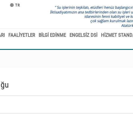
TR
RI
FAALİYETLER
BİLGİ EDİNME
ENGELSİZ DSİ
HİZMET STAND
uğu