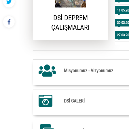
11.05.2
DSİ Te
DSİ DEPREM
ÜLLER
30.03.2
ÇALIŞMALARI
27.03.2
Misyonumuz - Vizyonumuz
DSİ GALERİ