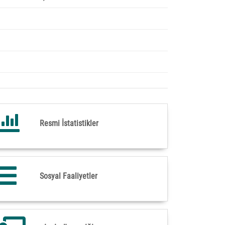
21. Yüzyılda 21 Dev
 Orman Şurası
Eser
Resmi İstatistikler
Sosyal Faaliyetler