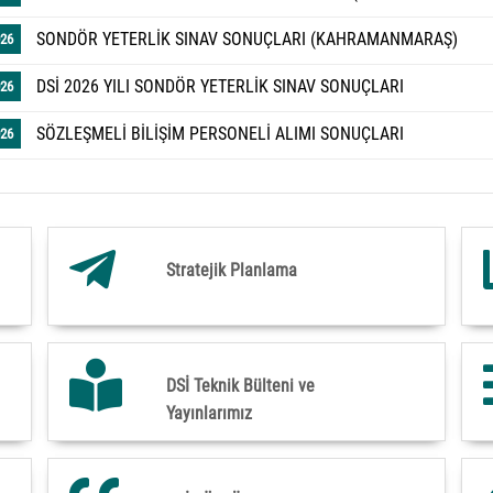
SONDÖR YETERLİK SINAV SONUÇLARI (KAHRAMANMARAŞ)
026
knik Bülteni
Tarım
Uluslararası Sulama ve
DSİ 2026 YILI SONDÖR YETERLİK SINAV SONUÇLARI
026
Drenaj Komisyonu
SÖZLEŞMELİ BİLİŞİM PERSONELİ ALIMI SONUÇLARI
026
Stratejik Planlama
DSİ Teknik Bülteni ve
Yayınlarımız