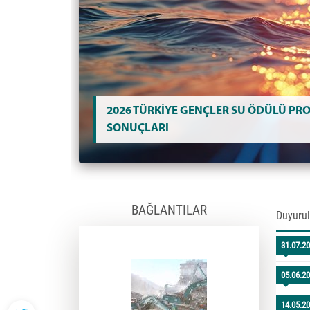
2026 TÜRKİYE GENÇLER SU ÖDÜLÜ PRO
SONUÇLARI
BAĞLANTILAR
Duyurul
31.07.2
05.06.2
14.05.2