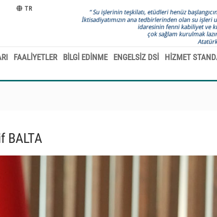
TR
RI
FAALİYETLER
BİLGİ EDİNME
ENGELSİZ DSİ
HİZMET STAND
if BALTA