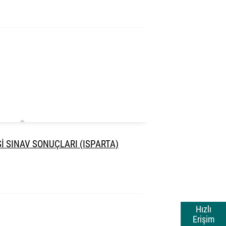
İ SINAV SONUÇLARI (ISPARTA)
Hızlı
Erişim