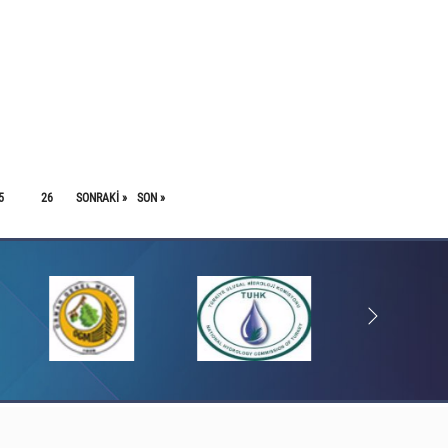
5
26
SONRAKI »
SON »