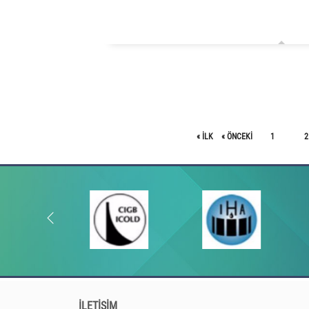
« ILK
« ÖNCEKI
1
2
İLETİŞİM