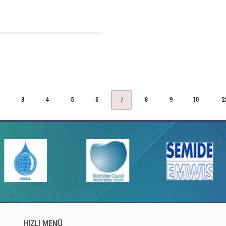
3
4
5
6
8
9
10
2
...
7
HIZLI MENÜ