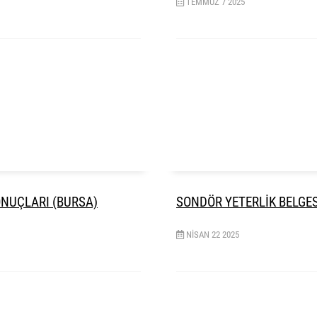
TEMMUZ
7
2025
ONUÇLARI (BURSA)
SONDÖR YETERLİK BELGES
NISAN
22
2025