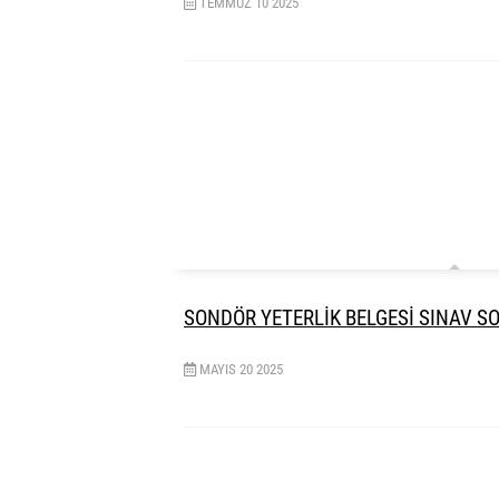
TEMMUZ
10
2025
SONDÖR YETERLİK BELGESİ SINAV S
MAYIS
20
2025