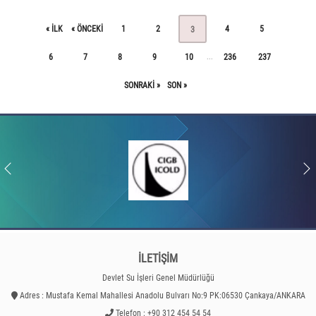
« ILK
« ÖNCEKI
1
2
4
5
3
6
7
8
9
10
236
237
...
SONRAKI »
SON »
İLETİŞİM
Devlet Su İşleri Genel Müdürlüğü
Adres : Mustafa Kemal Mahallesi Anadolu Bulvarı No:9 PK:06530 Çankaya/ANKARA
Telefon : +90 312 454 54 54