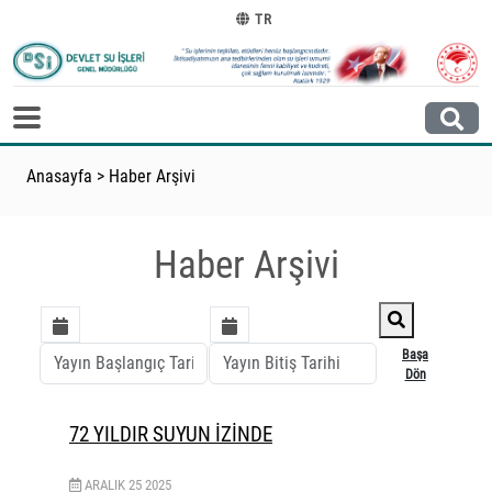
TR
Anasayfa
>
Haber Arşivi
Haber Arşivi
Başa
Dön
72 YILDIR SUYUN İZİNDE
ARALIK
25
2025