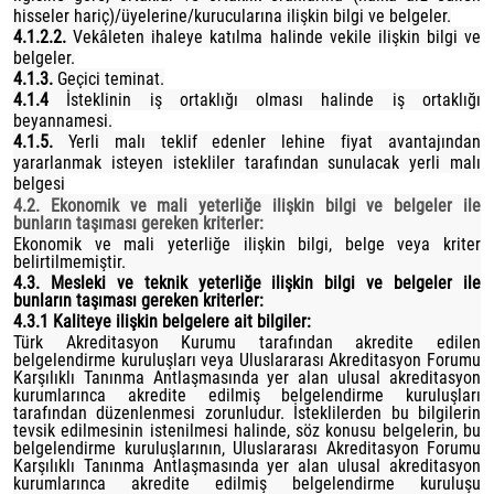
hisseler hariç)/üyelerine/kurucularına ilişkin bilgi ve belgeler.
4.1.2.2.
Vekâleten ihaleye katılma halinde vekile ilişkin bilgi ve
belgeler.
4.1.3.
Geçici teminat.
4.1.4
İsteklinin iş ortaklığı olması halinde iş ortaklığı
beyannamesi.
4.1.5.
Yerli malı teklif edenler lehine fiyat avantajından
yararlanmak isteyen istekliler tarafından sunulacak yerli malı
belgesi
4.2. Ekonomik ve mali yeterliğe ilişkin bilgi ve belgeler ile
bunların taşıması gereken kriterler:
Ekonomik ve mali yeterliğe ilişkin bilgi, belge veya kriter
belirtilmemiştir.
4.3. Mesleki ve teknik yeterliğe ilişkin bilgi ve belgeler ile
bunların taşıması gereken kriterler:
4.3.1 Kaliteye ilişkin belgelere ait bilgiler:
Türk Akreditasyon Kurumu tarafından akredite edilen
belgelendirme kuruluşları veya Uluslararası Akreditasyon Forumu
Karşılıklı Tanınma Antlaşmasında yer alan ulusal akreditasyon
kurumlarınca akredite edilmiş belgelendirme kuruluşları
tarafından düzenlenmesi zorunludur. İsteklilerden bu bilgilerin
tevsik edilmesinin istenilmesi halinde, söz konusu belgelerin, bu
belgelendirme kuruluşlarının, Uluslararası Akreditasyon Forumu
Karşılıklı Tanınma Antlaşmasında yer alan ulusal akreditasyon
kurumlarınca akredite edilmiş belgelendirme kuruluşu