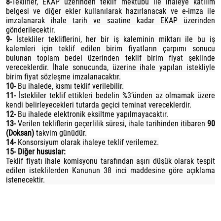
8-
Teklifler, EKAP üzerinden teklif mektubu ile ihaleye katılım
belgesi ve diğer ekler kullanılarak hazırlanacak ve e-imza ile
imzalanarak ihale tarih ve saatine kadar EKAP üzerinden
gönderilecektir.
9-
İstekliler tekliflerini, her bir iş kaleminin miktarı ile bu iş
kalemleri için teklif edilen birim fiyatların çarpımı sonucu
bulunan toplam bedel üzerinden teklif birim fiyat şeklinde
vereceklerdir. İhale sonucunda, üzerine ihale yapılan istekliyle
birim fiyat sözleşme imzalanacaktır.
10-
Bu ihalede, kısmı teklif verilebilir.
11-
İstekliler teklif ettikleri bedelin %3’ünden az olmamak üzere
kendi belirleyecekleri tutarda geçici teminat vereceklerdir.
12-
Bu ihalede elektronik eksiltme yapılmayacaktır.
13-
Verilen tekliflerin geçerlilik süresi, ihale tarihinden itibaren
90
(Doksan)
takvim günüdür.
14-
Konsorsiyum olarak ihaleye teklif verilemez.
15- Diğer hususlar:
Teklif fiyatı ihale komisyonu tarafından aşırı düşük olarak tespit
edilen isteklilerden Kanunun 38 inci maddesine göre açıklama
istenecektir.