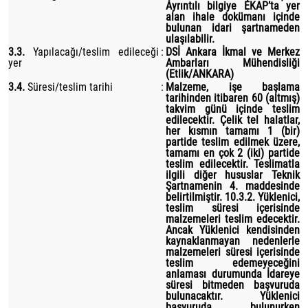
Ayrıntılı bilgiye EKAP’ta yer
alan ihale dokümanı içinde
bulunan idari şartnameden
ulaşılabilir.
3.3.
Yapılacağı/teslim edileceği
:
DSİ Ankara İkmal ve Merkez
yer
Ambarları Mühendisliği
(Etlik/ANKARA)
3.4.
Süresi/teslim tarihi
:
Malzeme, işe başlama
tarihinden itibaren 60 (altmış)
takvim günü içinde teslim
edilecektir. Çelik tel halatlar,
her kısmın tamamı 1 (bir)
partide teslim edilmek üzere,
tamamı en çok 2 (iki) partide
teslim edilecektir. Teslimatla
ilgili diğer hususlar Teknik
Şartnamenin 4. maddesinde
belirtilmiştir. 10.3.2. Yüklenici,
teslim süresi içerisinde
malzemeleri teslim edecektir.
Ancak Yüklenici kendisinden
kaynaklanmayan nedenlerle
malzemeleri süresi içerisinde
teslim edemeyeceğini
anlaması durumunda İdareye
süresi bitmeden başvuruda
bulunacaktır. Yüklenici
başvuruda bulunurken