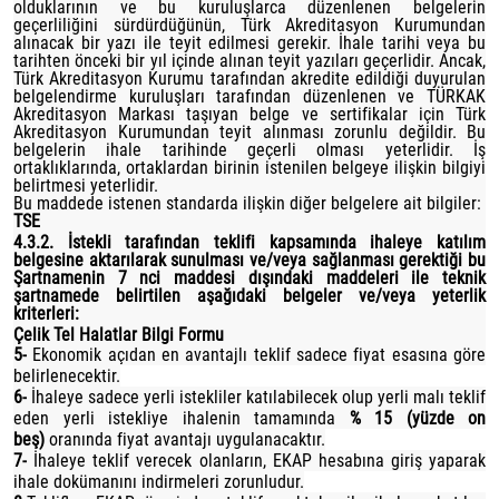
olduklarının ve bu kuruluşlarca düzenlenen belgelerin
geçerliliğini sürdürdüğünün, Türk Akreditasyon Kurumundan
alınacak bir yazı ile teyit edilmesi gerekir. İhale tarihi veya bu
tarihten önceki bir yıl içinde alınan teyit yazıları geçerlidir. Ancak,
Türk Akreditasyon Kurumu tarafından akredite edildiği duyurulan
belgelendirme kuruluşları tarafından düzenlenen ve TÜRKAK
Akreditasyon Markası taşıyan belge ve sertifikalar için Türk
Akreditasyon Kurumundan teyit alınması zorunlu değildir. Bu
belgelerin ihale tarihinde geçerli olması yeterlidir. İş
ortaklıklarında, ortaklardan birinin istenilen belgeye ilişkin bilgiyi
belirtmesi yeterlidir.
Bu maddede istenen standarda ilişkin diğer belgelere ait bilgiler:
TSE
4.3.2. İstekli tarafından teklifi kapsamında ihaleye katılım
belgesine aktarılarak sunulması ve/veya sağlanması gerektiği bu
Şartnamenin 7 nci maddesi dışındaki maddeleri ile teknik
şartnamede belirtilen aşağıdaki belgeler ve/veya yeterlik
kriterleri:
Çelik Tel Halatlar Bilgi Formu
5-
Ekonomik açıdan en avantajlı teklif sadece fiyat esasına göre
belirlenecektir.
6-
İhaleye sadece yerli istekliler katılabilecek olup yerli malı teklif
eden yerli istekliye ihalenin tamamında
% 15 (yüzde on
beş)
oranında fiyat avantajı uygulanacaktır.
7-
İhaleye teklif verecek olanların, EKAP hesabına giriş yaparak
ihale dokümanını indirmeleri zorunludur.