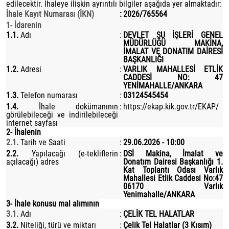
edilecektir. İhaleye ilişkin ayrıntılı bilgiler aşağıda yer almaktadır:
İhale Kayıt Numarası (İKN)
:
2026/765564
1- İdarenin
1.1.
Adı
:
DEVLET SU İŞLERİ GENEL
MÜDÜRLÜĞÜ MAKİNA,
İMALAT VE DONATIM DAİRESİ
BAŞKANLIĞI
1.2.
Adresi
:
VARLIK MAHALLESİ ETLİK
CADDESİ NO: 47
YENİMAHALLE/ANKARA
1.3.
Telefon numarası
:
03124545454
1.4.
İhale dokümanının
:
https://ekap.kik.gov.tr/EKAP/
görülebileceği ve indirilebileceği
internet sayfası
2- İhalenin
2.1.
Tarih ve Saati
:
29.06.2026 - 10:00
2.2.
Yapılacağı (e-tekliflerin
:
DSİ Makina, İmalat ve
açılacağı) adres
Donatım Dairesi Başkanlığı 1.
Kat Toplantı Odası Varlık
Mahallesi Etlik Caddesi No:47
06170 Varlık
Yenimahalle/ANKARA
3- İhale konusu mal alımının
3.1.
Adı
:
ÇELİK TEL HALATLAR
3.2.
Niteliği, türü ve miktarı
:
Çelik Tel Halatlar (3 Kısım)