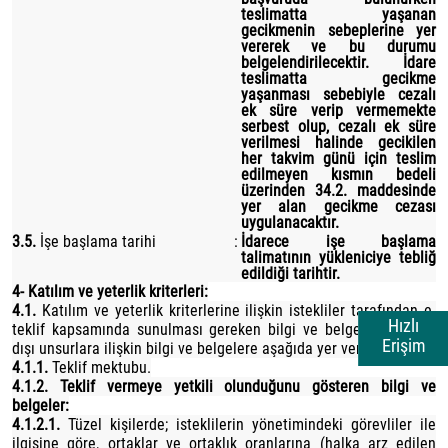
teslimatta yaşanan
gecikmenin sebeplerine yer
vererek ve bu durumu
belgelendirilecektir. İdare
teslimatta gecikme
yaşanması sebebiyle cezalı
ek süre verip vermemekte
serbest olup, cezalı ek süre
verilmesi halinde gecikilen
her takvim günü için teslim
edilmeyen kısmın bedeli
üzerinden 34.2. maddesinde
yer alan gecikme cezası
uygulanacaktır.
3.5.
İşe başlama tarihi
:
İdarece işe başlama
talimatının yükleniciye tebliğ
edildiği tarihtir.
4- Katılım ve yeterlik kriterleri:
4.1.
Katılım ve yeterlik kriterlerine ilişkin istekliler tarafından e-
Hızlı
teklif kapsamında sunulması gereken bilgi ve belgeler ile fiyat
Erişim
dışı unsurlara ilişkin bilgi ve belgelere aşağıda yer verilmiştir:
4.1.1.
Teklif mektubu.
4.1.2. Teklif vermeye yetkili olunduğunu gösteren bilgi ve
belgeler:
4.1.2.1.
Tüzel kişilerde; isteklilerin yönetimindeki görevliler ile
ilgisine göre, ortaklar ve ortaklık oranlarına (halka arz edilen