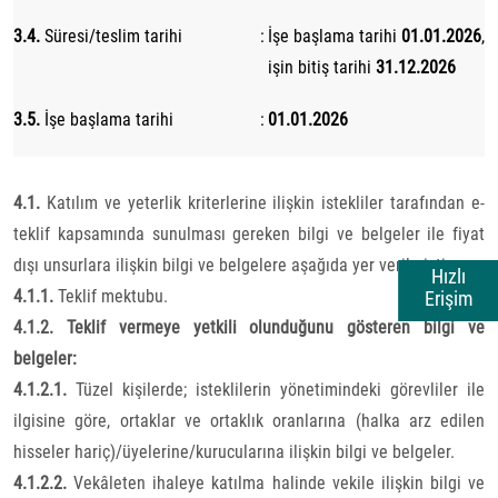
3.4.
Süresi/teslim tarihi
:
İşe başlama tarihi
01.01.2026
,
işin bitiş tarihi
31.12.2026
3.5.
İşe başlama tarihi
:
01.01.2026
4- Katılım ve yeterlik kriterleri:
4.1.
Katılım ve yeterlik kriterlerine ilişkin istekliler tarafından e-
teklif kapsamında sunulması gereken bilgi ve belgeler ile fiyat
dışı unsurlara ilişkin bilgi ve belgelere aşağıda yer verilmiştir:
Hızlı
4.1.1.
Teklif mektubu.
Erişim
4.1.2. Teklif vermeye yetkili olunduğunu gösteren bilgi ve
belgeler:
4.1.2.1.
Tüzel kişilerde; isteklilerin yönetimindeki görevliler ile
ilgisine göre, ortaklar ve ortaklık oranlarına (halka arz edilen
hisseler hariç)/üyelerine/kurucularına ilişkin bilgi ve belgeler.
4.1.2.2.
Vekâleten ihaleye katılma halinde vekile ilişkin bilgi ve