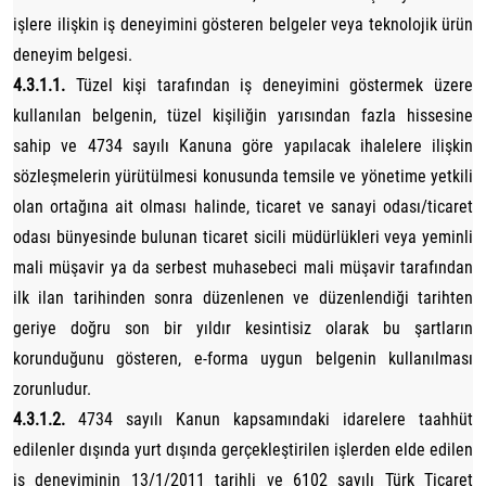
işlere ilişkin iş deneyimini gösteren belgeler veya teknolojik ürün
deneyim belgesi.
4.3.1.1.
Tüzel kişi tarafından iş deneyimini göstermek üzere
kullanılan belgenin, tüzel kişiliğin yarısından fazla hissesine
sahip ve 4734 sayılı Kanuna göre yapılacak ihalelere ilişkin
sözleşmelerin yürütülmesi konusunda temsile ve yönetime yetkili
olan ortağına ait olması halinde, ticaret ve sanayi odası/ticaret
odası bünyesinde bulunan ticaret sicili müdürlükleri veya yeminli
mali müşavir ya da serbest muhasebeci mali müşavir tarafından
ilk ilan tarihinden sonra düzenlenen ve düzenlendiği tarihten
geriye doğru son bir yıldır kesintisiz olarak bu şartların
korunduğunu gösteren, e-forma uygun belgenin kullanılması
zorunludur.
4.3.1.2.
4734 sayılı Kanun kapsamındaki idarelere taahhüt
edilenler dışında yurt dışında gerçekleştirilen işlerden elde edilen
iş deneyiminin 13/1/2011 tarihli ve 6102 sayılı Türk Ticaret