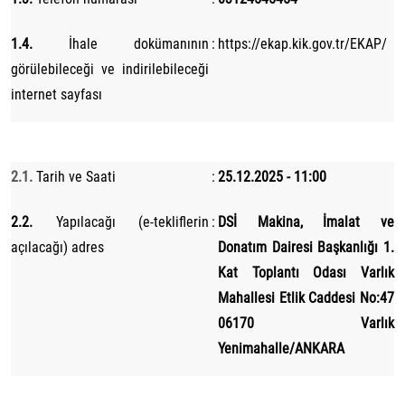
1.4.
İhale dokümanının
:
https://ekap.kik.gov.tr/EKAP/
görülebileceği ve indirilebileceği
internet sayfası
2- İhalenin
2.1.
Tarih ve Saati
:
25.12.2025 - 11:00
2.2.
Yapılacağı (e-tekliflerin
:
DSİ Makina, İmalat ve
açılacağı) adres
Donatım Dairesi Başkanlığı 1.
Kat Toplantı Odası Varlık
Mahallesi Etlik Caddesi No:47
06170 Varlık
Yenimahalle/ANKARA
3- İhale konusu hizmet alımının