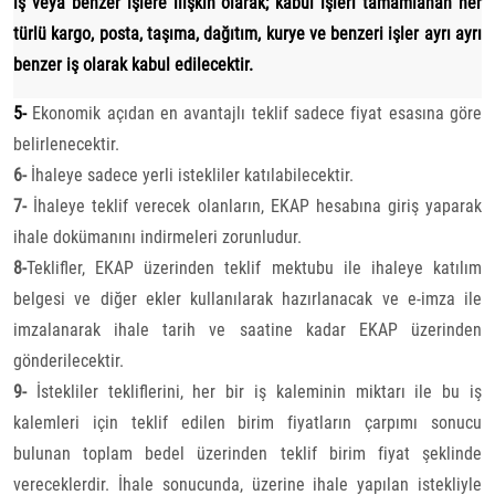
iş veya benzer işlere ilişkin olarak; kabul işleri tamamlanan her
türlü kargo, posta, taşıma, dağıtım, kurye ve benzeri işler ayrı ayrı
benzer iş olarak kabul edilecektir.
5-
Ekonomik açıdan en avantajlı teklif sadece fiyat esasına göre
belirlenecektir.
6-
İhaleye sadece yerli istekliler katılabilecektir.
7-
İhaleye teklif verecek olanların, EKAP hesabına giriş yaparak
ihale dokümanını indirmeleri zorunludur.
8-
Teklifler, EKAP üzerinden teklif mektubu ile ihaleye katılım
belgesi ve diğer ekler kullanılarak hazırlanacak ve e-imza ile
imzalanarak ihale tarih ve saatine kadar EKAP üzerinden
gönderilecektir.
9-
İstekliler tekliflerini, her bir iş kaleminin miktarı ile bu iş
kalemleri için teklif edilen birim fiyatların çarpımı sonucu
bulunan toplam bedel üzerinden teklif birim fiyat şeklinde
vereceklerdir. İhale sonucunda, üzerine ihale yapılan istekliyle