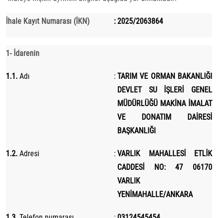
İhale Kayıt Numarası (İKN)
:
2025/2063864
1- İdarenin
1.1.
Adı
:
TARIM VE ORMAN BAKANLIĞI
DEVLET SU İŞLERİ GENEL
MÜDÜRLÜĞÜ MAKİNA İMALAT
VE DONATIM DAİRESİ
BAŞKANLIĞI
1.2.
Adresi
:
VARLIK MAHALLESİ ETLİK
CADDESİ NO: 47 06170
VARLIK
YENİMAHALLE/ANKARA
1.3.
Telefon numarası
:
03124545454