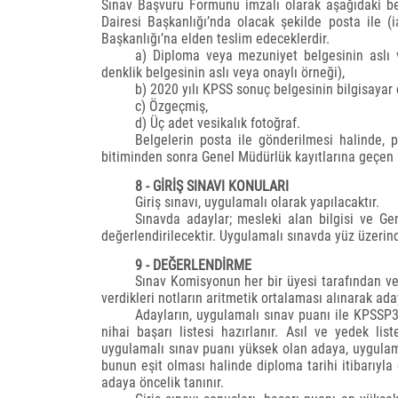
Sınav Başvuru Formunu imzalı olarak aşağıdaki be
Dairesi Başkanlığı’nda olacak şekilde posta ile 
Başkanlığı’na elden teslim edeceklerdir.
a) Diploma veya mezuniyet belgesinin aslı 
denklik belgesinin aslı veya onaylı örneği),
b) 2020 yılı KPSS sonuç belgesinin bilgisayar ç
c) Özgeçmiş,
d) Üç adet vesikalık fotoğraf.
Belgelerin posta ile gönderilmesi halinde,
bitiminden sonra Genel Müdürlük kayıtlarına geçen 
8 - GİRİŞ SINAVI KONULARI
Giriş sınavı, uygulamalı olarak yapılacaktır.
Sınavda adaylar; mesleki alan bilgisi ve G
değerlendirilecektir. Uygulamalı sınavda yüz üzerind
9 - DEĞERLENDİRME
Sınav Komisyonun her bir üyesi tarafından ver
verdikleri notların aritmetik ortalaması alınarak ada
Adayların, uygulamalı sınav puanı ile KPSSP3
nihai başarı listesi hazırlanır. Asıl ve yedek lis
uygulamalı sınav puanı yüksek olan adaya, uygula
bunun eşit olması halinde diploma tarihi itibarıy
adaya öncelik tanınır.