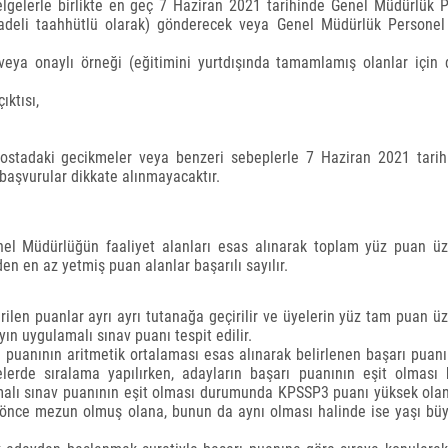
lgelerle birlikte en geç 7 Haziran 2021 tarihinde Genel Müdürlük 
(iadeli taahhütlü olarak) gönderecek veya Genel Müdürlük Personel
veya onaylı örneği (eğitimini yurtdışında tamamlamış olanlar için
ıktısı,
 postadaki gecikmeler veya benzeri sebeplerle 7 Haziran 2021 tari
başvurular dikkate alınmayacaktır.
enel Müdürlüğün faaliyet alanları esas alınarak toplam yüz puan ü
en en az yetmiş puan alanlar başarılı sayılır.
ilen puanlar ayrı ayrı tutanağa geçirilir ve üyelerin yüz tam puan ü
yın uygulamalı sınav puanı tespit edilir.
 puanının aritmetik ortalaması esas alınarak belirlenen başarı puan
telerde sıralama yapılırken, adayların başarı puanının eşit olması 
malı sınav puanının eşit olması durumunda KPSSP3 puanı yüksek ola
la önce mezun olmuş olana, bunun da aynı olması halinde ise yaşı bü