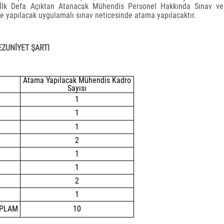
 İlk Defa Açıktan Atanacak Mühendis Personel Hakkında Sınav v
e yapılacak uygulamalı sınav neticesinde atama yapılacaktır.
EZUNİYET ŞARTI
Atama Yapılacak Mühendis Kadro
Sayısı
1
1
1
2
1
1
2
1
PLAM
10