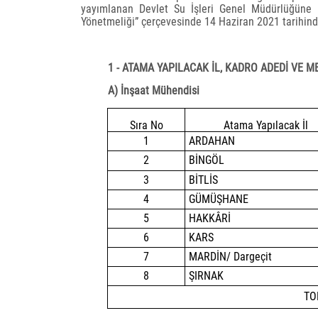
yayımlanan Devlet Su İşleri Genel Müdürlüğüne
Yönetmeliği” çerçevesinde 14 Haziran 2021 tarihind
1 - ATAMA YAPILACAK İL, KADRO ADEDİ VE M
A) İnşaat Mühendisi
Sıra No
Atama Yapılacak İl
1
ARDAHAN
2
BİNGÖL
3
BİTLİS
4
GÜMÜŞHANE
5
HAKKÂRİ
6
KARS
7
MARDİN/ Dargeçit
8
ŞIRNAK
TO