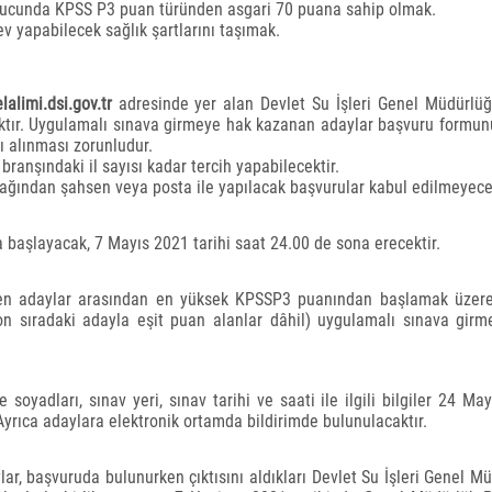
nucunda KPSS P3 puan türünden asgari 70 puana sahip olmak.
ev yapabilecek sağlık şartlarını taşımak.
lalimi.dsi.gov.tr
adresinde yer alan Devlet Su İşleri Genel Müdürlü
ktır. Uygulamalı sınava girmeye hak kazanan adaylar başvuru formun
ı alınması zorunludur.
branşındaki il sayısı kadar tercih yapabilecektir.
ağından şahsen veya posta ile yapılacak başvurular kabul edilmeyecek
a başlayacak, 7 Mayıs 2021 tarihi saat 24.00 de sona erecektir.
len adaylar arasından en yüksek KPSSP3 puanından başlamak üzer
on sıradaki adayla eşit puan alanlar dâhil) uygulamalı sınava gir
soyadları, sınav yeri, sınav tarihi ve saati ile ilgili bilgiler 24 Ma
 Ayrıca adaylara elektronik ortamda bildirimde bulunulacaktır.
r, başvuruda bulunurken çıktısını aldıkları Devlet Su İşleri Genel M