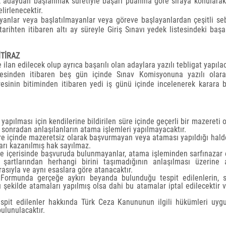
ek adaydan başlanmak suretiyle başarı puanına göre sıraya konulara
lirlenecektir.
yanlar veya başlatılmayanlar veya göreve başlayanlardan çeşitli se
tarihten itibaren altı ay süreyle Giriş Sınavı yedek listesindeki başar
İTİRAZ
 ilan edilecek olup ayrıca başarılı olan adaylara yazılı tebligat yapılac
mesinden itibaren beş gün içinde Sınav Komisyonuna yazılı olarak
üresinin bitiminden itibaren yedi iş günü içinde incelenerek karara 
yapılması için kendilerine bildirilen süre içinde geçerli bir mazereti 
ı sonradan anlaşılanların atama işlemleri yapılmayacaktır.
üre içinde mazeretsiz olarak başvurmayan veya ataması yapıldığı hald
arı kazanılmış hak sayılmaz.
üre içerisinde başvuruda bulunmayanlar, atama işleminden sarfınazar 
şartlarından herhangi birini taşımadığının anlaşılması üzerine 
rasıyla ve aynı esaslara göre atanacaktır.
 Formunda gerçeğe aykırı beyanda bulunduğu tespit edilenlerin, s
 şekilde atamaları yapılmış olsa dahi bu atamalar iptal edilecektir v
spit edilenler hakkında Türk Ceza Kanununun ilgili hükümleri uyg
ulunulacaktır.