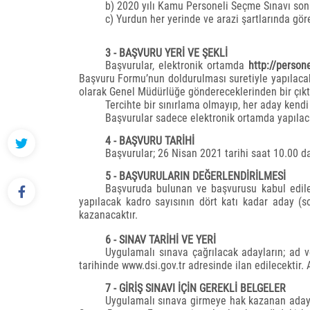
b) 2020 yılı Kamu Personeli Seçme Sınavı so
c) Yurdun her yerinde ve arazi şartlarında gör
3 - BAŞVURU YERİ VE ŞEKLİ
Başvurular, elektronik ortamda
http://persone
Başvuru Formu’nun doldurulması suretiyle yapılaca
olarak Genel Müdürlüğe göndereceklerinden bir çıkt
Tercihte bir sınırlama olmayıp, her aday kendi 
Başvurular sadece elektronik ortamda yapılac
4 - BAŞVURU TARİHİ
Başvurular; 26 Nisan 2021 tarihi saat 10.00 d
5 - BAŞVURULARIN DEĞERLENDİRİLMESİ
Başvuruda bulunan ve başvurusu kabul edi
yapılacak kadro sayısının dört katı kadar aday (s
kazanacaktır.
6 - SINAV TARİHİ VE YERİ
Uygulamalı sınava çağrılacak adayların; ad ve 
tarihinde www.dsi.gov.tr adresinde ilan edilecektir.
7 - GİRİŞ SINAVI İÇİN GEREKLİ BELGELER
Uygulamalı sınava girmeye hak kazanan adayla