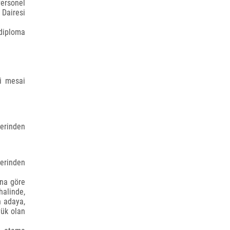
Personel
 Dairesi
 diploma
hi mesai
zerinden
zerinden
ına göre
halinde,
n adaya,
yük olan