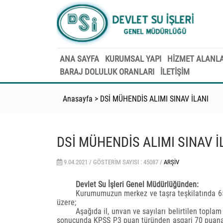
ANA SAYFA
KURUMSAL YAPI
HİZMET ALANLA
BARAJ DOLULUK ORANLARI
İLETİŞİM
Anasayfa
>
DSİ MÜHENDİS ALIMI SINAV İLANI
DSİ MÜHENDİS ALIMI SINAV İ
9.04.2021 /
GÖSTERIM SAYISI : 45087 /
ARŞIV
Devlet Su İşleri Genel Müdürlüğünden:
Kurumumuzun merkez ve taşra teşkilatında 6
üzere;
Aşağıda il, unvan ve sayıları belirtilen topl
sonucunda KPSS P3 puan türünden asgari 70 puana s