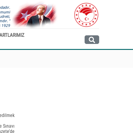
ARTLARIMIZ
 edilmek
e Sınavı
azete’de