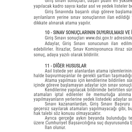
Giriş sınavı sonuçları, başarı puanı en yüks
yapılacak kadro sayısı kadar asıl ve yedek listeler be
Giriş Sınavında başarılı olup göreve başlama
ayrılanların yerine sınav sonuçlarının ilan edildiği 
dikkate alınarak atama yapılır.
10 - SINAV SONUÇLARININ DUYURULMASI VE 
Giriş Sınavı sonuçları www.dsi.gov.tr adresinde
Adaylar, Giriş Sınavı sonucunun ilan edil
edebilirler. İtirazlar, Sınav Komisyonunca itiraz s
sonuç, adaya yazılı olarak bildirilir.
11 - DİĞER HUSUSLAR
Asıl listede yer alanlardan atama işlemlerinin 
halde başvurmayanlar ile gerekli şartları taşımadığ
Atama yapılması için kendilerine bildirilen s
içinde göreve başlamayan adaylar için sınav sonuçl
Kendilerine yapılacak bildirimde belirtilen s
atamaları iptal edilenler ile memurluğa alınma 
yapılmayanların yerlerine yedek listedeki adaylar sı
Sınavı kazananlardan, Giriş Sınavı Başvuru
geçersiz sayılarak atamaları yapılmayacağı gibi, bu
hak talebi söz konusu olmayacaktır.
Ayrıca gerçeğe aykırı beyanda bulunduğu te
üzere Cumhuriyet Başsavcılığına suç duyurusunda b
İlan olunur.