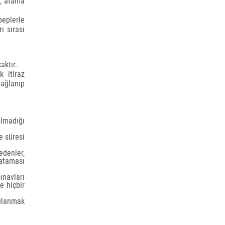
k, atama
beplerle
ı sırası
aktır.
 itiraz
bağlanıp
olmadığı
e süresi
edenler,
ataması
ınavları
e hiçbir
ulanmak