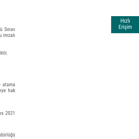
Hızlı
Erişim
ğü Sınav
u imzalı
tir.
e atama
meye hak
yıs 2021
üdürlüğü